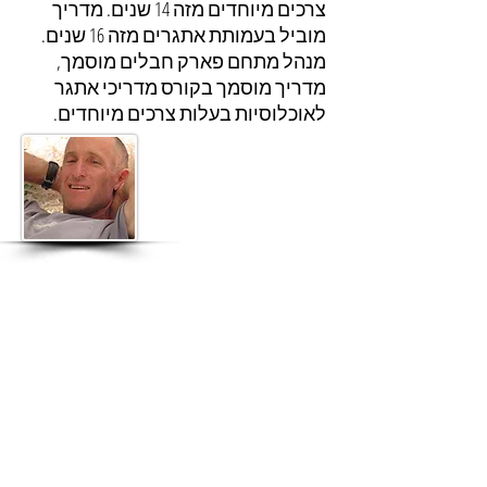
צרכים מיוחדים מזה 14 שנים. מדריך
מוביל בעמותת אתגרים מזה 16 שנים.
מנהל מתחם פארק חבלים מוסמך,
מדריך מוסמך בקורס מדריכי אתגר
לאוכלוסיות בעלות צרכים מיוחדים.
עמותת ניצנית הינה עמותה רשומה
שמספרה
580707586
, לפי הוראות
רשם העמותות.
כל הזכויות שמורות לעמותת
ניצנית© . 2020 , קיבוץ הסוללים.
דוא"ל:
nfo@nitsanit.co.il
i
טלפון:
04-6560966